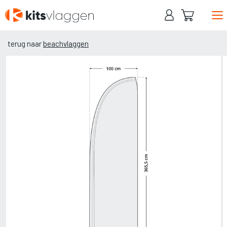
Naar
hoofdinhoud
terug naar
beachvlaggen
Home
Baniervlaggen
Mastvlaggen
Beachvlaggen
Contact