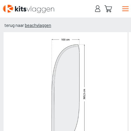
Naar
hoofdinhoud
terug naar
beachvlaggen
Home
Baniervlaggen
Mastvlaggen
Beachvlaggen
Contact