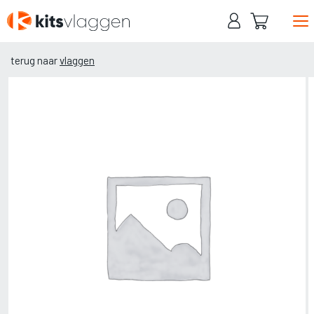
Naar
hoofdinhoud
terug naar
vlaggen
Home
Baniervlaggen
Mastvlaggen
Beachvlaggen
Contact